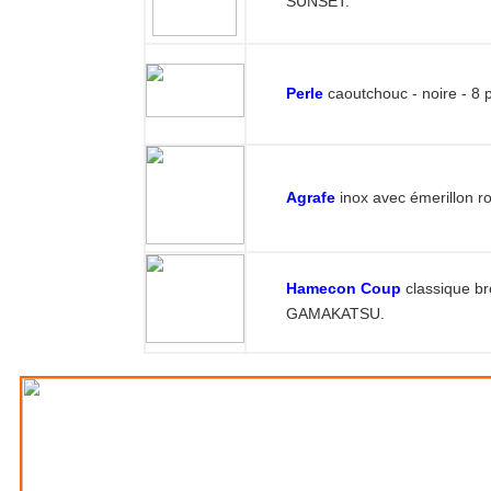
Nylon
tête de ligne et 
SUNSET.
Perle
caoutchouc - no
Agrafe
inox avec émeri
Hamecon Coup
class
GAMAKATSU.