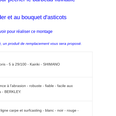
ne pour pêcher le barbeau fluviatile
-feeder et au bouquet d'asticots
z prévoir pour réaliser ce montage
l présenté, un produit de remplacement vous sera proposé.
 - 3 coloris - 5 à 29/100 - Kairiki - SHIMANO
résistance à l'abrasion - robuste - fiable - facile aux
0 mètres - BERKLEY.