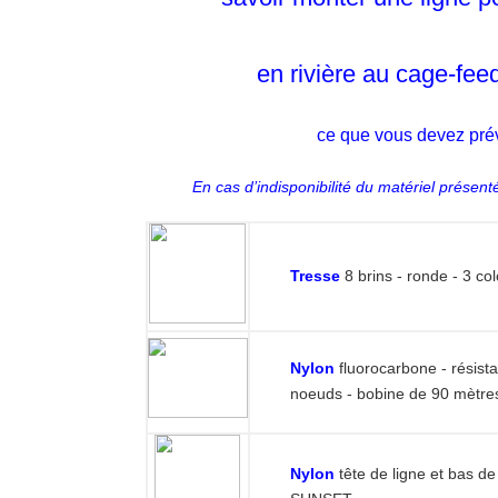
savoir monter une lig
en rivière au cage
ce que vous deve
En cas d’indisponibilité du matérie
Tresse
8 brins - ronde
Nylon
fluorocarbone - 
noeuds - bobine de 9