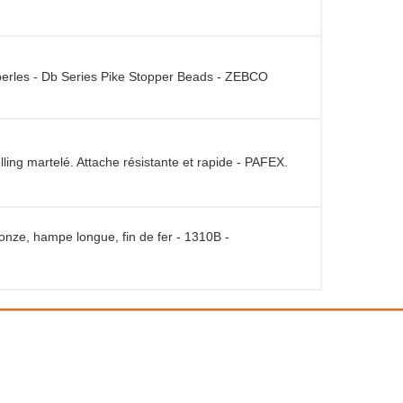
bas de ligne carpe et surfcasting - blanc - noir - rouge -
ire - 8 perles - Db Series Pike Stopper Beads - ZEBCO
llon rolling martelé. Attache résistante et rapide - PAFEX.
ique bronze, hampe longue, fin de fer - 1310B -